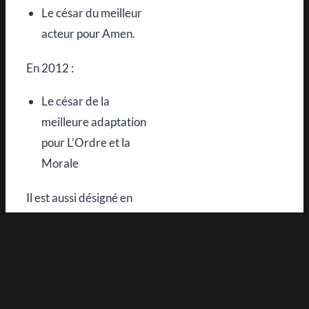
Le césar du meilleur
acteur pour Amen.
En 2012 :
Le césar de la
meilleure adaptation
pour L’Ordre et la
Morale
Il est aussi désigné en
tant que meilleur acteur
par le
prix de
l’association des
critiques de séries
(ACS)
pour
son rôle de