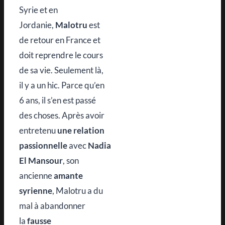
Syrie et en
Jordanie,
Malotru
est
de retour en France et
doit reprendre le cours
de sa vie. Seulement là,
il y a un hic. Parce qu’en
6 ans, il s’en est passé
des choses. Après avoir
entretenu
une relation
passionnelle
avec
Nadia
El Mansour
, son
ancienne
amante
syrienne
, Malotru a du
mal à abandonner
la
fausse