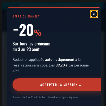
×
❄️ Les locaux du Bureau sont climatisés ❄️
×
OFFRE DU MOMENT
−20
RÉSERVER
%
Sur tous les créneaux
5 FÉVRIER 2023
du 3 au 23 août
MALOTRU, UNE LÉGENDE
Réduction appliquée
automatiquement
à la
réservation, sans code. Dès
39,20 €
par personne
49 €
.
ACCEPTER LA MISSION
→
Créneaux du 3 au 23 août inclus · réservation en ligne uniquement