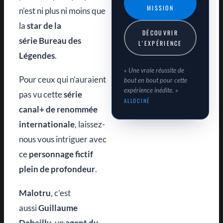
MISSION
n’est ni plus ni moins que
la
star de la
DÉCOUVRIR
série
Bureau des
L'EXPÉRIENCE
Légendes
.
« Une vraie réussite de
Pour ceux qui n’auraient
bout en bout pour cette
expérience inédite. »
pas vu cette
série
ALLOCINÉ
canal+ de renommée
internationale
, laissez-
nous vous intriguer avec
ce
personnage fictif
plein de profondeur
.
Malotru
, c’est
aussi
Guillaume
Debailly
, un
agent du