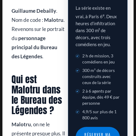
La série existe en
Guillaume Debailly
.
e
vrai, à Paris 6
. Deux
Nom de code :
Malotru
.
heures d’infiltration
Revenons sur le portrait
dans 300 m² de
du
personnage
décors, avec trois
comédiens en jeu.
principal du Bureau
des Légendes
.
2 h de mission, 3
comédiens en jeu
300 m² de décors
Qui est
construits avec
ceux de la série
Malotru dans
2 à 6 agents par
le Bureau des
équipe, dès 49 € par
personne
Légendes ?
4,9/5 sur plus de 1
800 avis
Malotru
, on ne le
présente presque plus. Il
RÉSERVER MA