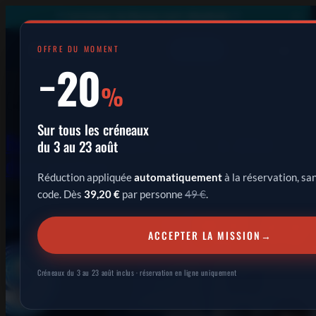
×
Les locaux du Bureau sont climatisés
OFFRE DU MOMENT
RÉSERVER
−20
%
Catégorie :
Articles
Sur tous les créneaux
Bureau des légendes saison 1, le début
du 3 au 23 août
d’une aventure
Réduction appliquée
automatiquement
à la réservation, sa
code. Dès
39,20 €
par personne
49 €
.
ACCEPTER LA MISSION
→
Créneaux du 3 au 23 août inclus · réservation en ligne uniquement