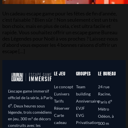
Un cadeau escape game pour les fêtes de fin d’année,
c’est faisable ? Bien sûr ! Non seulement c’est un très
bon choix, mais en plus de cela, c’est ultra facile et
rapide. Vous souhaitez offrir un escape game Bureau
des Légendes pour Noël à vos proches ? Laissez-nous
d’abord vous exposer les 4 bonnes raisons d’offrir un
escape […]
LE JEU
GROUPES
LE BUREAU
Le concept
Team
24 rue
L’escape game immersif
L’univers
building
Racine,
officiel de la série, à Paris
e
Tarifs
Anniversaire
Paris 6
e
6
. Deux heures sous
Réserver
EVJF
Métro
légende, trois comédiens
Carte
EVG
Odéon, à
en jeu, 300 m² de décors
cadeau
Privatisation
300 m
construits avec les